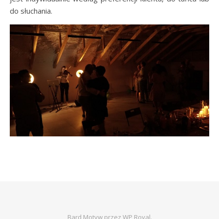
do słuchania.
Bard Motyw przez
WP Royal
.